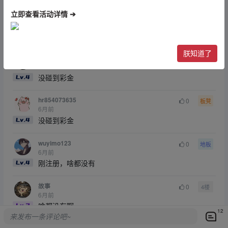
点赞
0
收藏
0
赞赏
立即查看活动详情 ➔
最新回复
(
12
)
朕知道了
L1425360
0
沙发
6月前
没碰到彩金
hr854073635
0
板凳
6月前
没碰到彩金
wuyimo123
0
地板
6月前
刚注册，啥都没有
故事
0
4楼
6月前
啥都没有啊
12
来发布一条评论吧~