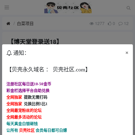
白菜项目
1277
0
12
【博天堂登录送18】
6月前
小花花
×
通知：
该用户被关禁闭，内容被隐藏。
【贝壳永久域名 ： 贝壳社区.com】
注册社区每日送10-50金币
彩金栏选择平台自助兑换
帖子版权声明
全网独家
提款无需打码
全网独家
兑换比例5比1
我们生在红旗下 长在春风里 人民有信仰 国家有力量 民族
全网最宠粉丝的论坛
有希望 （论坛内容仅用于白嫖娱乐 论坛严禁任何形式充
全网最多活动的论坛
值 严禁拿内容做任何形式推广 发现一律提交公安 ）
每天真金白银砸钱
让所有
贝壳社区
会员每日都可白嫖