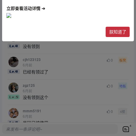
点赞
1
收藏
0
赞赏
立即查看活动详情 ➔
最新回复
(
4
)
朕知道了
季平安
0
沙发
6月前
没有领到
cjh123123
0
板凳
6月前
已经有领过了
zgz125
0
地板
6月前
没有领到这个
mmm5191
0
4楼
6月前
号码已被使用
4
来发布一条评论吧~