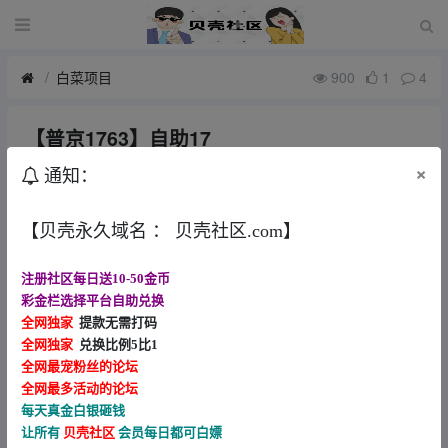
白菜项目
900
1
4
【普京1763】自助17
6月前
小花花
×
通知：
该用户被关禁闭，内容被隐藏。
【贝壳永久域名 ： 贝壳社区.com】
注册社区每日送10-50金币
彩金栏选择平台自助兑换
帖子版权声明
全网独家
提款无需打码
全网独家
兑换比例5比1
我们生在红旗下 长在春风里 人民有信仰 国家有力量 民族
全网最宠粉丝的论坛
有希望 （论坛内容仅用于白嫖娱乐 论坛严禁任何形式充
全网最多活动的论坛
值 严禁拿内容做任何形式推广 发现一律提交公安 ）
每天真金白银砸钱
让所有
贝壳社区
会员每日都可白嫖