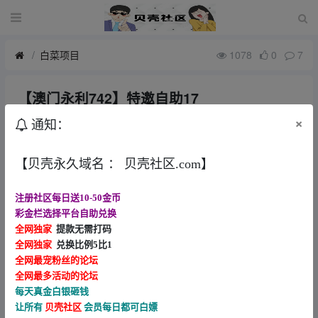
白菜项目
1078
0
7
【澳门永利742】特邀自助17
6月前
a67677
×
通知：
该用户被关禁闭，内容被隐藏。
【贝壳永久域名 ： 贝壳社区.com】
注册社区每日送10-50金币
彩金栏选择平台自助兑换
帖子版权声明
全网独家
提款无需打码
全网独家
兑换比例5比1
我们生在红旗下 长在春风里 人民有信仰 国家有力量 民族
全网最宠粉丝的论坛
有希望 （论坛内容仅用于白嫖娱乐 论坛严禁任何形式充
全网最多活动的论坛
值 严禁拿内容做任何形式推广 发现一律提交公安 ）
每天真金白银砸钱
让所有
贝壳社区
会员每日都可白嫖