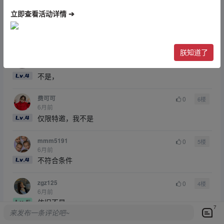
点赞
0
收藏
0
赞赏
立即查看活动详情 ➔
最新回复
(
7
)
朕知道了
季平安
0
7楼
6月前
不是，
费可可
0
6楼
6月前
仅限特邀，我不是
mmm5191
0
5楼
6月前
不符合条件
zgz125
0
4楼
6月前
依旧不是
7
来发布一条评论吧~