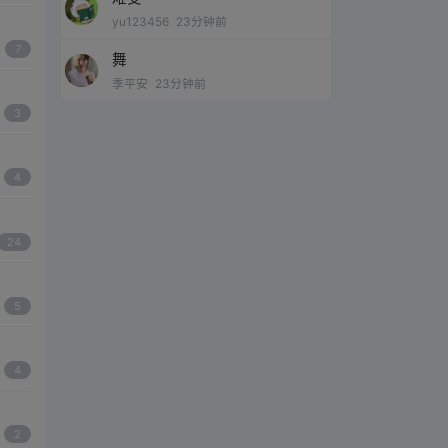
yu123456
23分钟前
7
舞
季平安
23分钟前
3
4
24
5
4
2