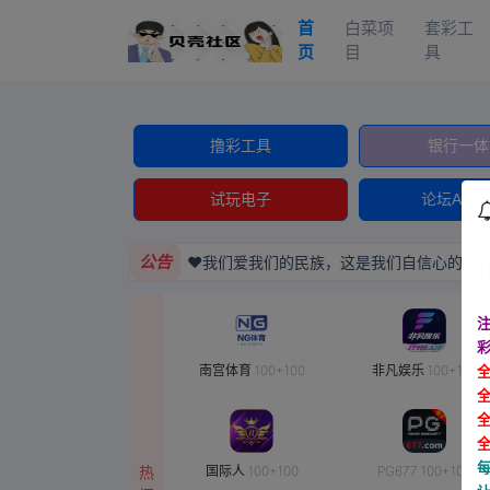
首
白菜项
套彩工
页
目
具
撸彩工具
银行一体
试玩电子
论坛APP
公告
♥️我们爱我们的民族，这是我们自信心的源泉，
注
南宫体育 100+100
非凡娱乐 100+100
热
国际人 100+100
PG677 100+100