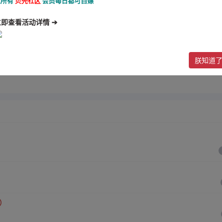
让所有
贝壳社区
会员每日都可白嫖
立即查看活动详情 ➔
新加坡 100+18
新葡京 50+50
新葡京 20+2
朕知道
8）