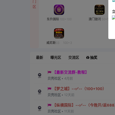
门
区
东升国际 100+100
澳门银河 50+50
威尼斯03 100+3
最新
曝光区
交流区
抽奖
【最新交流群-教程】
贝壳社区 •
4月前
【梦之城】--✅--（100+100）
贝壳社区 •
12天前
【纵横国际】--✅--（今晚开/返68
贝壳社区 •
11天前