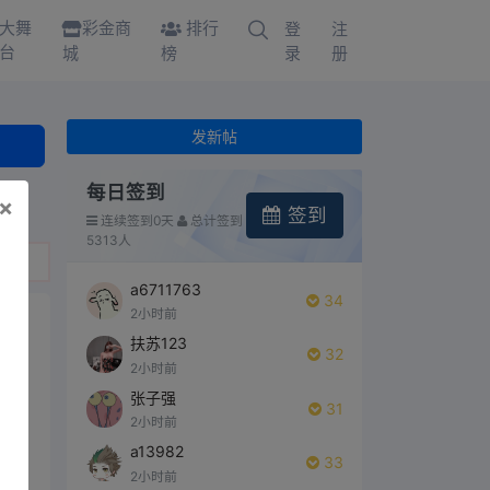
大舞
彩金商
排行
登
注
台
城
榜
录
册
发新帖
每日签到
×
签到
连续签到0天
总计签到
5313人
a6711763
34
2小时前
扶苏123
32
2小时前
00
张子强
31
2小时前
a13982
33
00%
2小时前