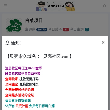
白菜项目
主题数
今日贴子
今日主题
10470
81
7
×
到账情况：
全部
✅
❌
通知：
新回复
回帖时间
【贝壳永久域名 ： 贝壳社区.com】
【新葡京0286】碰瓷特邀
Angelaviv •
1小时前
0
注册社区每日送10-50金币
彩金栏选择平台自助兑换
【新葡京7133】回归28好运金
全网独家
提款无需打码
Angelaviv •
1小时前
1
全网独家
兑换比例5比1
全网最宠粉丝的论坛
全网最多活动的论坛
【Bet5体育注册送24】
每天真金白银砸钱
知了 •
6小时前
3
让所有
贝壳社区
会员每日都可白嫖