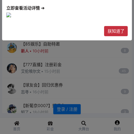
【盛世棋牌-注册送10彩金】
立即查看活动详情 ➔
知了 •
7小时前
4
【8998彩票】注册送89
知了 •
9小时前
36
朕知道了
【85娱乐】自助特邀
新人 •
10小时前
8
【777直播】注册彩金
艾伦埃尔文 •
15小时前
45
【球友会】回归优惠券
忘寻 •
16小时前
9
【新葡京0007】好运金
登录 / 注册
知了 •
18小时前
3
【脱衣直播】电话彩金
首页
彩金
大舞台
我的
艾伦埃尔文 •
18小时前
3