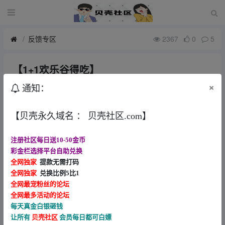
反馈专区
2367
0
5
【1+1欢乐谷得吃】
9月前
邓
×
通知：
进去直接女王暴600后面不给爆了打到250进去牛牛梭两把提现
【贝壳永久域名 ： 贝壳社区.com】
注册社区每日送10-50金币
彩金栏选择平台自助兑换
全网独家
提款无需打码
全网独家
兑换比例5比1
全网最宠粉丝的论坛
全网最多活动的论坛
每天真金白银砸钱
让所有
贝壳社区
会员每日都可白嫖