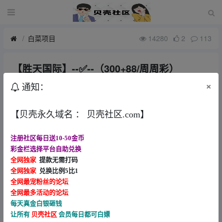
白菜项目
14280
2
113
【胜天国际】--✅--（300+88/周周彩）
7月前
发消息
贝壳社区
×
通知：
【贝壳永久域名 ： 贝壳社区.com】
南宫旗下平台主营体育，加拿大(彩票)，电子，棋
牌，百家乐，大额无忧问鼎格局有目共睹，时时反
注册社区每日送10-50金币
水，冲提无需手续费
彩金栏选择平台自助兑换
全网独家
提款无需打码
☞☞点击进入官方☜☜
全网独家
兑换比例5比1
全网最宠粉丝的论坛
全网最多活动的论坛
⚜️周周派彩⚜️
每天真金白银砸钱
让所有
贝壳社区
会员每日都可白嫖
✅周充值800以上的