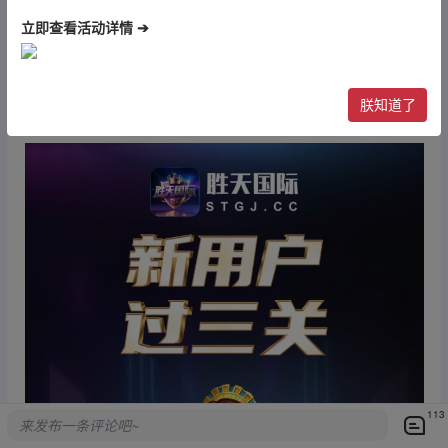
✅每周一联系大锤申请周茶水活动
立即查看活动详情 ➔
✅一周最少充值3天，每周一领取，充提金额相差
不大没有周常驻，如充值500提现 550 无周常驻
（彩金一水，不限制任何游戏）
朕知道了
113
来发布一条评论吧~